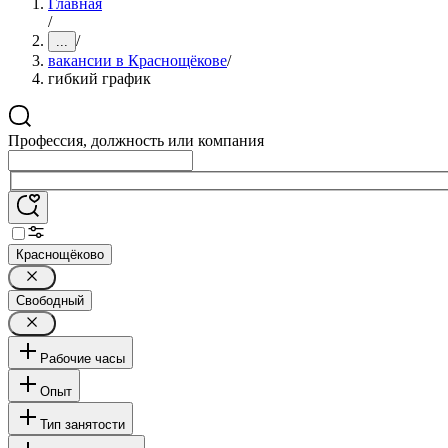
Главная
/
/
...
вакансии в Краснощёкове
/
гибкий график
Профессия, должность или компания
Краснощёково
Свободный
Рабочие часы
Опыт
Тип занятости