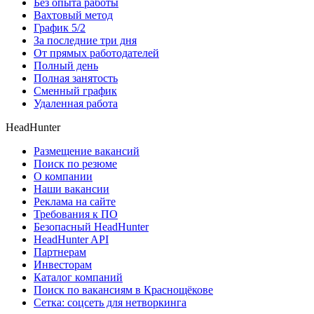
Без опыта работы
Вахтовый метод
График 5/2
За последние три дня
От прямых работодателей
Полный день
Полная занятость
Сменный график
Удаленная работа
HeadHunter
Размещение вакансий
Поиск по резюме
О компании
Наши вакансии
Реклама на сайте
Требования к ПО
Безопасный HeadHunter
HeadHunter API
Партнерам
Инвесторам
Каталог компаний
Поиск по вакансиям в Краснощёкове
Сетка: соцсеть для нетворкинга